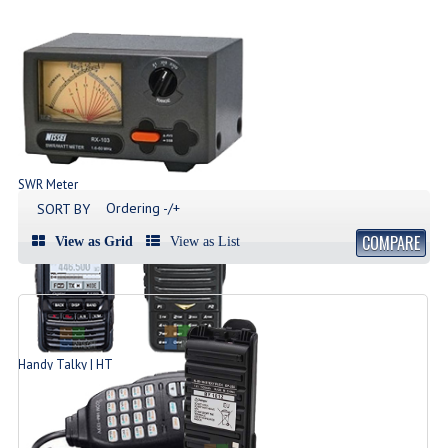
SWR Meter
Produk SWR Meter
Ordering -/+
SORT BY
COMPARE
View as Grid
View as List
Handy Talky | HT
List Produk HT