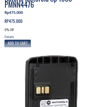
PMNN4476
Rp475.000
RP475.000
0% Off
Details