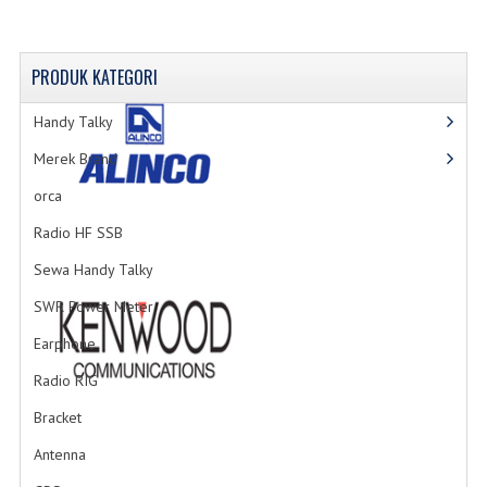
PRODUK
KATEGORI
Handy Talky
Merek Brand
orca
Radio HF SSB
Sewa Handy Talky
SWR Power Meter
Earphone
Radio RIG
Bracket
Antenna