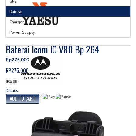
GPS
Baterai
Charger
Power Supply
Baterai Icom IC V80 Bp 264
Rp275.000
RP275.000
0% Off
Details